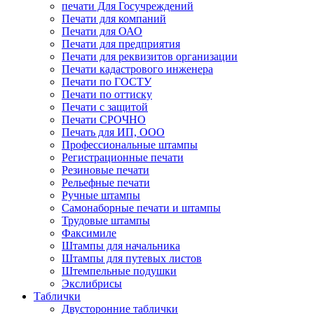
печати Для Госучреждений
Печати для компаний
Печати для ОАО
Печати для предприятия
Печати для реквизитов организации
Печати кадастрового инженера
Печати по ГОСТУ
Печати по оттиску
Печати с защитой
Печати СРОЧНО
Печать для ИП, ООО
Профессиональные штампы
Регистрационные печати
Резиновые печати
Рельефные печати
Ручные штампы
Самонаборные печати и штампы
Трудовые штампы
Факсимиле
Штампы для начальника
Штампы для путевых листов
Штемпельные подушки
Экслибрисы
Таблички
Двусторонние таблички