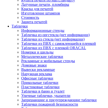
Купить печати по нац.стандарту
Латунные печати, пломбиры
Краска для печатей
Изготовление штампов
Стоимость
Защита печатей
Таблички
Информационные стенды
Табличка из оргстекла (нет информации)
Таблички из стекла (нет информации)
Таблички из ПВХ с самоклеющейся пленкой
Таблички из ПВХ с пленкой ORACAL
Номерки и шильды
Металлические таблички
Рекламные и мобильные стенды
Домовые знаки
Вывески рекламные
Наружная реклама
Офисные таблички
Прикольные таблички
Пластиковые таблички
Таблички в баню и туалет
Уличные таблички, указатели
Запрещающие и предупреждающие таблички
Таблички пожарной безопасности