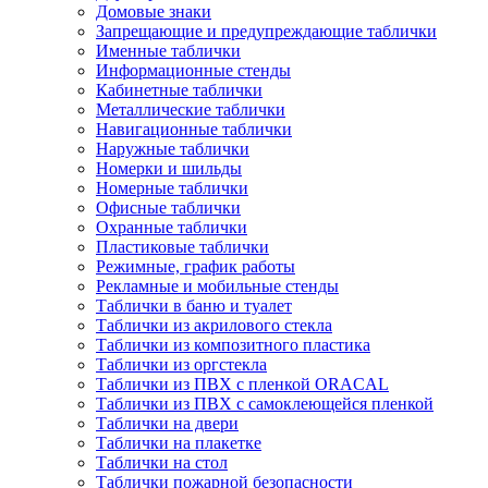
Домовые знаки
Запрещающие и предупреждающие таблички
Именные таблички
Информационные стенды
Кабинетные таблички
Металлические таблички
Навигационные таблички
Наружные таблички
Номерки и шильды
Номерные таблички
Офисные таблички
Охранные таблички
Пластиковые таблички
Режимные, график работы
Рекламные и мобильные стенды
Таблички в баню и туалет
Таблички из акрилового стекла
Таблички из композитного пластика
Таблички из оргстекла
Таблички из ПВХ с пленкой ORACAL
Таблички из ПВХ с самоклеющейся пленкой
Таблички на двери
Таблички на плакетке
Таблички на стол
Таблички пожарной безопасности