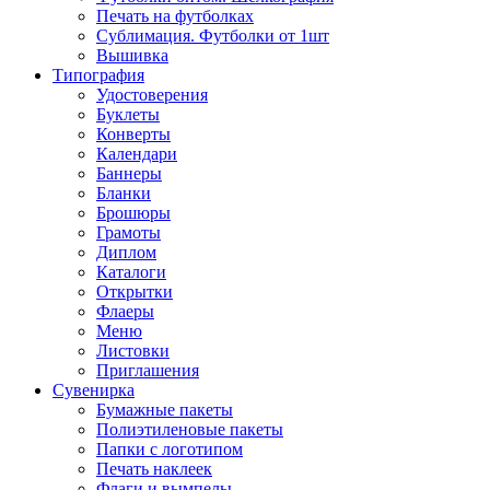
Печать на футболках
Сублимация. Футболки от 1шт
Вышивка
Типография
Удостоверения
Буклеты
Конверты
Календари
Баннеры
Бланки
Брошюры
Грамоты
Диплом
Каталоги
Открытки
Флаеры
Меню
Листовки
Приглашения
Сувенирка
Бумажные пакеты
Полиэтиленовые пакеты
Папки с логотипом
Печать наклеек
Флаги и вымпелы