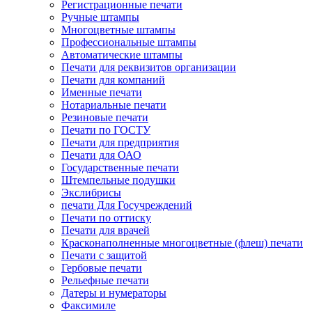
Регистрационные печати
Ручные штампы
Многоцветные штампы
Профессиональные штампы
Автоматические штампы
Печати для реквизитов организации
Печати для компаний
Именные печати
Нотариальные печати
Резиновые печати
Печати по ГОСТУ
Печати для предприятия
Печати для ОАО
Государственные печати
Штемпельные подушки
Экслибрисы
печати Для Госучреждений
Печати по оттиску
Печати для врачей
Красконаполненные многоцветные (флеш) печати
Печати с защитой
Гербовые печати
Рельефные печати
Датеры и нумераторы
Факсимиле