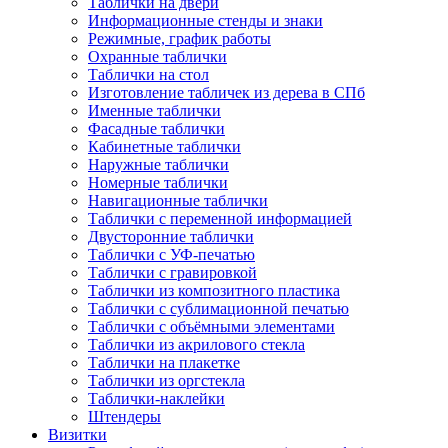
Таблички на двери
Информационные стенды и знаки
Режимные, график работы
Охранные таблички
Таблички на стол
Изготовление табличек из дерева в СПб
Именные таблички
Фасадные таблички
Кабинетные таблички
Наружные таблички
Номерные таблички
Навигационные таблички
Таблички с переменной информацией
Двусторонние таблички
Таблички с УФ-печатью
Таблички с гравировкой
Таблички из композитного пластика
Таблички с сублимационной печатью
Таблички с объёмными элементами
Таблички из акрилового стекла
Таблички на плакетке
Таблички из оргстекла
Таблички-наклейки
Штендеры
Визитки