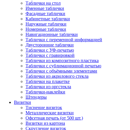
Таблички на стол
Именные таблички
Фасадные таблички
Кабинетные таблички
Наружные таблички
Номерные таблички
Навигационные таблички
Таблички с переменной информацией
Двусторонние таблички
Таблички с УФ-печатью
Таблички с гравировкой
Таблички из композитного пластика
Таблички с сублимационной печатью
Таблички с объёмными элементами
Таблички из акрилового стекла
Таблички на плакетке
Таблички из оргстекла
Таблички-наклейки
Штендеры
Визитки
Тиснение визиток
Металлические визитки
Офсетная печать (от 500 шт.)
Визитки из картона
Скругление визиток