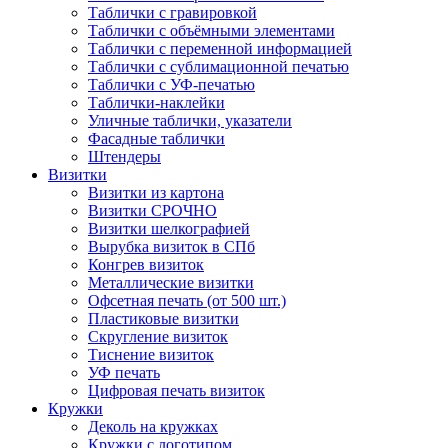
Таблички с гравировкой
Таблички с объёмными элементами
Таблички с переменной информацией
Таблички с сублимационной печатью
Таблички с УФ-печатью
Таблички-наклейки
Уличные таблички, указатели
Фасадные таблички
Штендеры
Визитки
Визитки из картона
Визитки СРОЧНО
Визитки шелкографией
Вырубка визиток в СПб
Конгрев визиток
Металлические визитки
Офсетная печать (от 500 шт.)
Пластиковые визитки
Скругление визиток
Тиснение визиток
УФ печать
Цифровая печать визиток
Кружки
Деколь на кружках
Кружки с логотипом