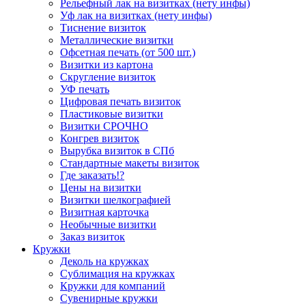
Рельефный лак на визитках (нету инфы)
Уф лак на визитках (нету инфы)
Тиснение визиток
Металлические визитки
Офсетная печать (от 500 шт.)
Визитки из картона
Скругление визиток
УФ печать
Цифровая печать визиток
Пластиковые визитки
Визитки СРОЧНО
Конгрев визиток
Вырубка визиток в СПб
Стандартные макеты визиток
Где заказать!?
Цены на визитки
Визитки шелкографией
Визитная карточка
Необычные визитки
Заказ визиток
Кружки
Деколь на кружках
Сублимация на кружках
Кружки для компаний
Сувенирные кружки