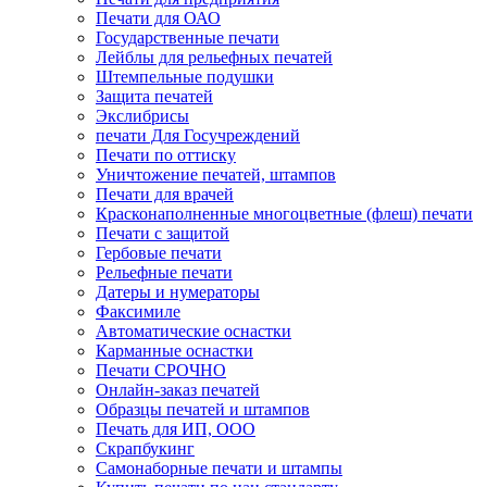
Печати для ОАО
Государственные печати
Лейблы для рельефных печатей
Штемпельные подушки
Защита печатей
Экслибрисы
печати Для Госучреждений
Печати по оттиску
Уничтожение печатей, штампов
Печати для врачей
Красконаполненные многоцветные (флеш) печати
Печати с защитой
Гербовые печати
Рельефные печати
Датеры и нумераторы
Факсимиле
Автоматические оснастки
Карманные оснастки
Печати СРОЧНО
Онлайн-заказ печатей
Образцы печатей и штампов
Печать для ИП, ООО
Скрапбукинг
Самонаборные печати и штампы