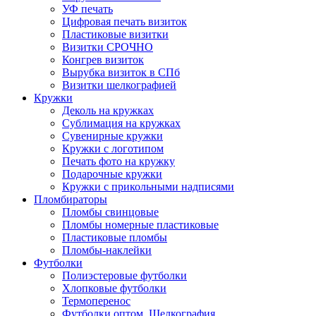
УФ печать
Цифровая печать визиток
Пластиковые визитки
Визитки СРОЧНО
Конгрев визиток
Вырубка визиток в СПб
Визитки шелкографией
Кружки
Деколь на кружках
Сублимация на кружках
Сувенирные кружки
Кружки с логотипом
Печать фото на кружку
Подарочные кружки
Кружки с прикольными надписями
Пломбираторы
Пломбы свинцовые
Пломбы номерные пластиковые
Пластиковые пломбы
Пломбы-наклейки
Футболки
Полиэстеровые футболки
Хлопковые футболки
Термоперенос
Футболки оптом. Шелкография