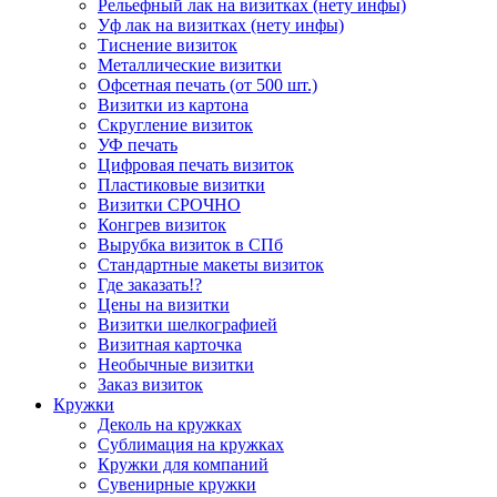
Рельефный лак на визитках (нету инфы)
Уф лак на визитках (нету инфы)
Тиснение визиток
Металлические визитки
Офсетная печать (от 500 шт.)
Визитки из картона
Скругление визиток
УФ печать
Цифровая печать визиток
Пластиковые визитки
Визитки СРОЧНО
Конгрев визиток
Вырубка визиток в СПб
Стандартные макеты визиток
Где заказать!?
Цены на визитки
Визитки шелкографией
Визитная карточка
Необычные визитки
Заказ визиток
Кружки
Деколь на кружках
Сублимация на кружках
Кружки для компаний
Сувенирные кружки