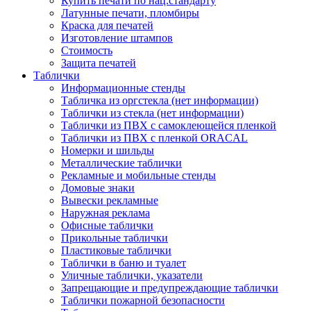
Купить печати по нац.стандарту
Латунные печати, пломбиры
Краска для печатей
Изготовление штампов
Стоимость
Защита печатей
Таблички
Информационные стенды
Табличка из оргстекла (нет информации)
Таблички из стекла (нет информации)
Таблички из ПВХ с самоклеющейся пленкой
Таблички из ПВХ с пленкой ORACAL
Номерки и шильды
Металлические таблички
Рекламные и мобильные стенды
Домовые знаки
Вывески рекламные
Наружная реклама
Офисные таблички
Прикольные таблички
Пластиковые таблички
Таблички в баню и туалет
Уличные таблички, указатели
Запрещающие и предупреждающие таблички
Таблички пожарной безопасности