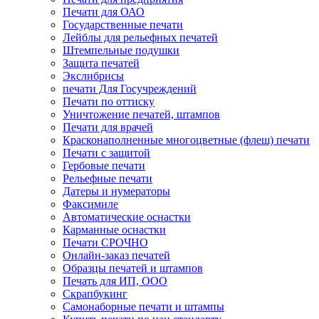
Печати для ОАО
Государственные печати
Лейблы для рельефных печатей
Штемпельные подушки
Защита печатей
Экслибрисы
печати Для Госучреждений
Печати по оттиску
Уничтожение печатей, штампов
Печати для врачей
Красконаполненные многоцветные (флеш) печати
Печати с защитой
Гербовые печати
Рельефные печати
Датеры и нумераторы
Факсимиле
Автоматические оснастки
Карманные оснастки
Печати СРОЧНО
Онлайн-заказ печатей
Образцы печатей и штампов
Печать для ИП, ООО
Скрапбукинг
Самонаборные печати и штампы