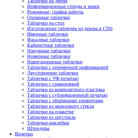
Таблички на двери
Информационные стенды и знаки
Режимные, график работы
Охранные таблички
Таблички на стол
Изготовление табличек из дерева в СПб
Именные таблички
Фасадные таблички
Кабинетные таблички
Наружные таблички
Номерные таблички
Навигационные таблички
Таблички с переменной информацией
Двусторонние таблички
Таблички с УФ-печатью
Таблички с гравировкой
Таблички из композитного пластика
Таблички с сублимационной печатью
Таблички с объёмными элементами
Таблички из акрилового стекла
Таблички на плакетке
Таблички из оргстекла
Таблички-наклейки
Штендеры
Визитки