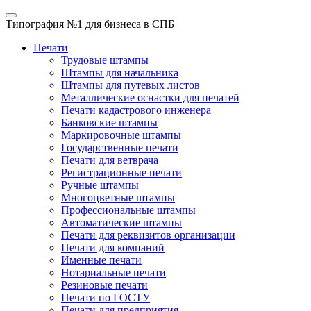
Типография №1
для бизнеса в СПБ
Печати
Трудовые штампы
Штампы для начальника
Штампы для путевых листов
Металлические оснастки для печатей
Печати кадастрового инженера
Банковские штампы
Маркировочные штампы
Государственные печати
Печати для ветврача
Регистрационные печати
Ручные штампы
Многоцветные штампы
Профессиональные штампы
Автоматические штампы
Печати для реквизитов организации
Печати для компаний
Именные печати
Нотариальные печати
Резиновые печати
Печати по ГОСТУ
Печати для предприятия