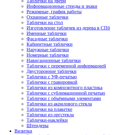
Таблички на двери
Информационные стенды и знаки
Режимные, график работы
Охранные таблички
Таблички на стол
Изготовление табличек из дерева в СПб
Именные таблички
Фасадные таблички
Кабинетные таблички
Наружные таблички
Номерные таблички
Навигационные таблички
Таблички с переменной информацией
Двусторонние таблички
Таблички с УФ-печатью
Таблички с гравировкой
Таблички из композитного пластика
Таблички с сублимационной печатью
Таблички с объёмными элементами
Таблички из акрилового стекла
Таблички на плакетке
Таблички из оргстекла
Таблички-наклейки
Штендеры
Визитки