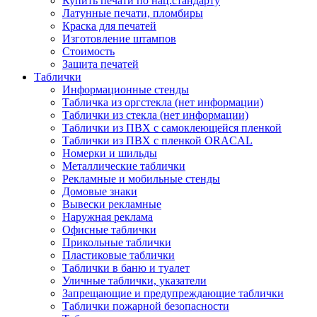
Купить печати по нац.стандарту
Латунные печати, пломбиры
Краска для печатей
Изготовление штампов
Стоимость
Защита печатей
Таблички
Информационные стенды
Табличка из оргстекла (нет информации)
Таблички из стекла (нет информации)
Таблички из ПВХ с самоклеющейся пленкой
Таблички из ПВХ с пленкой ORACAL
Номерки и шильды
Металлические таблички
Рекламные и мобильные стенды
Домовые знаки
Вывески рекламные
Наружная реклама
Офисные таблички
Прикольные таблички
Пластиковые таблички
Таблички в баню и туалет
Уличные таблички, указатели
Запрещающие и предупреждающие таблички
Таблички пожарной безопасности