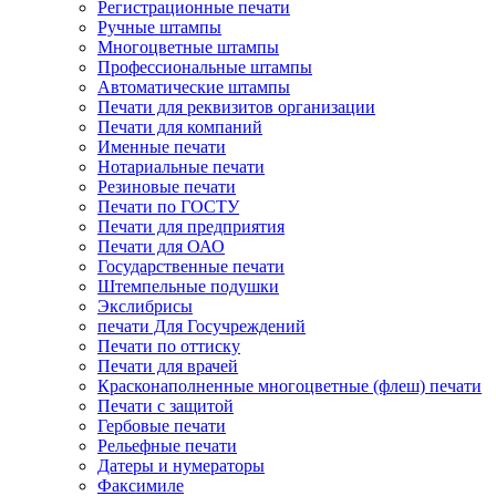
Регистрационные печати
Ручные штампы
Многоцветные штампы
Профессиональные штампы
Автоматические штампы
Печати для реквизитов организации
Печати для компаний
Именные печати
Нотариальные печати
Резиновые печати
Печати по ГОСТУ
Печати для предприятия
Печати для ОАО
Государственные печати
Штемпельные подушки
Экслибрисы
печати Для Госучреждений
Печати по оттиску
Печати для врачей
Красконаполненные многоцветные (флеш) печати
Печати с защитой
Гербовые печати
Рельефные печати
Датеры и нумераторы
Факсимиле