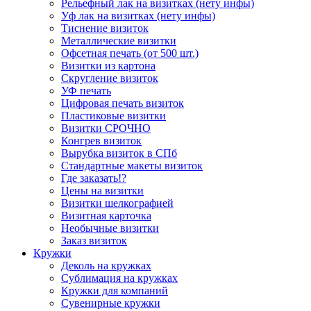
Рельефный лак на визитках (нету инфы)
Уф лак на визитках (нету инфы)
Тиснение визиток
Металлические визитки
Офсетная печать (от 500 шт.)
Визитки из картона
Скругление визиток
УФ печать
Цифровая печать визиток
Пластиковые визитки
Визитки СРОЧНО
Конгрев визиток
Вырубка визиток в СПб
Стандартные макеты визиток
Где заказать!?
Цены на визитки
Визитки шелкографией
Визитная карточка
Необычные визитки
Заказ визиток
Кружки
Деколь на кружках
Сублимация на кружках
Кружки для компаний
Сувенирные кружки