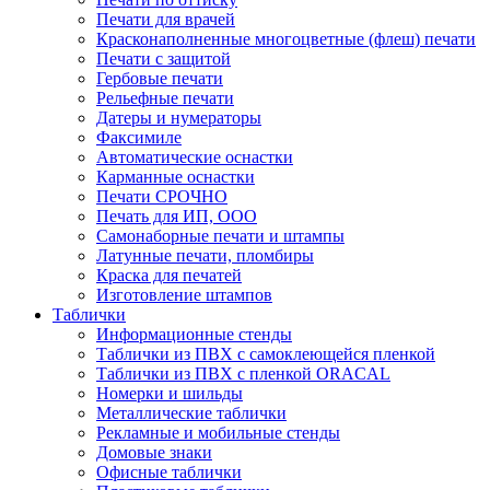
Печати для врачей
Красконаполненные многоцветные (флеш) печати
Печати с защитой
Гербовые печати
Рельефные печати
Датеры и нумераторы
Факсимиле
Автоматические оснастки
Карманные оснастки
Печати СРОЧНО
Печать для ИП, ООО
Самонаборные печати и штампы
Латунные печати, пломбиры
Краска для печатей
Изготовление штампов
Таблички
Информационные стенды
Таблички из ПВХ с самоклеющейся пленкой
Таблички из ПВХ с пленкой ORACAL
Номерки и шильды
Металлические таблички
Рекламные и мобильные стенды
Домовые знаки
Офисные таблички