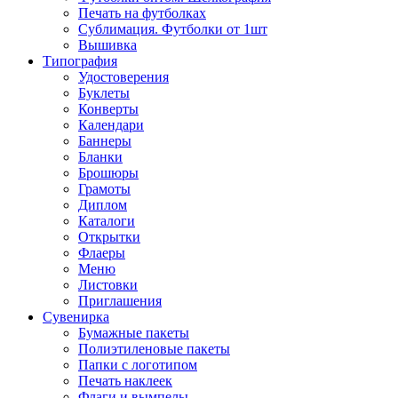
Печать на футболках
Сублимация. Футболки от 1шт
Вышивка
Типография
Удостоверения
Буклеты
Конверты
Календари
Баннеры
Бланки
Брошюры
Грамоты
Диплом
Каталоги
Открытки
Флаеры
Меню
Листовки
Приглашения
Сувенирка
Бумажные пакеты
Полиэтиленовые пакеты
Папки с логотипом
Печать наклеек
Флаги и вымпелы