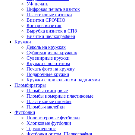
УФ печать
Цифровая печать визиток
Пластиковые визитки
Визитки СРОЧНО
Конгрев визиток
Вырубка визиток в СПб
Визитки шелкографией
Кружки
Деколь на кружках
Сублимация на кружках
Сувенирные кружки
Кружки с логотипом
Печать фото на кружку
Подарочные кружки
Кружки с прикольными надписями
Пломбираторы
Пломбы свинцовые
Пломбы номерные пластиковые
Пластиковые пломбы
Пломбы-наклейки
Футболки
Полиэстеровые футболки
Хлопковые футболки
Термоперенос
Футболки оптом. Шелкография