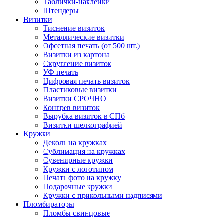
Таблички-наклейки
Штендеры
Визитки
Тиснение визиток
Металлические визитки
Офсетная печать (от 500 шт.)
Визитки из картона
Скругление визиток
УФ печать
Цифровая печать визиток
Пластиковые визитки
Визитки СРОЧНО
Конгрев визиток
Вырубка визиток в СПб
Визитки шелкографией
Кружки
Деколь на кружках
Сублимация на кружках
Сувенирные кружки
Кружки с логотипом
Печать фото на кружку
Подарочные кружки
Кружки с прикольными надписями
Пломбираторы
Пломбы свинцовые