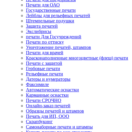
Печати для ОАО
Государственные печати
Лейблы для рельефных печатей
Штемпельные подушки
Защита печатей
Экслибрисы
печати Для Госучреждений
Печати по оттиску
Уничтожение печатей, штампов
Печати для врачей
Красконаполненные многоцветные (флеш) печати
Печати с защитой
Гербовые печати
Рельефные печати
Датеры и нумераторы
Факсимиле
Автоматические оснастки
Карманные оснастки
Печати СРОЧНО
Онлайн-заказ печатей
Образцы печатей и штампов
Печать для ИП, ООО
Скрапбукинг
Самонаборные печати и штампы