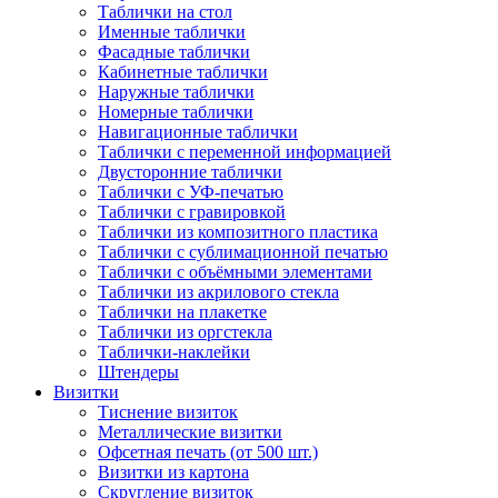
Таблички на стол
Именные таблички
Фасадные таблички
Кабинетные таблички
Наружные таблички
Номерные таблички
Навигационные таблички
Таблички с переменной информацией
Двусторонние таблички
Таблички с УФ-печатью
Таблички с гравировкой
Таблички из композитного пластика
Таблички с сублимационной печатью
Таблички с объёмными элементами
Таблички из акрилового стекла
Таблички на плакетке
Таблички из оргстекла
Таблички-наклейки
Штендеры
Визитки
Тиснение визиток
Металлические визитки
Офсетная печать (от 500 шт.)
Визитки из картона
Скругление визиток