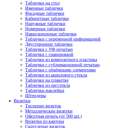
Таблички на стол
Именные таблички
Фасадные таблички
Кабинетные таблички
Наружные таблички
Номерные таблички
Навигационные таблички
Таблички с переменной информацией
Двусторонние таблички
Таблички с УФ-печатью
Таблички с гравировкой
Таблички из композитного пластика
Таблички с сублимационной печатью
Таблички с объёмными элементами
Таблички из акрилового стекла
Таблички на плакетке
Таблички из оргстекла
Таблички-наклейки
Штендеры
Визитки
Тиснение визиток
Металлические визитки
Офсетная печать (от 500 шт.)
Визитки из картона
Скругление визиток