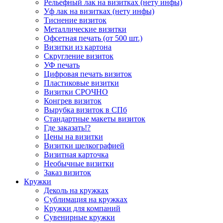
Рельефный лак на визитках (нету инфы)
Уф лак на визитках (нету инфы)
Тиснение визиток
Металлические визитки
Офсетная печать (от 500 шт.)
Визитки из картона
Скругление визиток
УФ печать
Цифровая печать визиток
Пластиковые визитки
Визитки СРОЧНО
Конгрев визиток
Вырубка визиток в СПб
Стандартные макеты визиток
Где заказать!?
Цены на визитки
Визитки шелкографией
Визитная карточка
Необычные визитки
Заказ визиток
Кружки
Деколь на кружках
Сублимация на кружках
Кружки для компаний
Сувенирные кружки