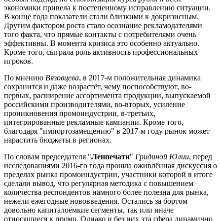
экономики привела к постепенному исправлению ситуации.
В конце года показатели стали близкими к докризисным.
Другим фактором роста стало осознание рекламодателями
того факта, что прямые контакты с потребителями очень
эффективны. В момента кризиса это особенно актуально.
Кроме того, сыграла роль активность профессиональных
игроков.
По мнению
Вязовцева
, в 2017-м положительная динамика
сохранится и даже возрастёт, чему поспособствуют, во-
первых, расширение ассортимента продукции, выпускаемой
российскими производителями, во-вторых, усиление
проникновения промоиндустрии, в-третьих,
интегрированные рекламные кампании. Кроме того,
благодаря "импортозамещению" в 2017-м году рынок может
нарастить бюджеты в регионах.
По словам председателя "
Ленпечати
"
Гридиной Юлии
, перед
исследованиями 2016-го года прошла оживлённая дискуссия о
пределах рынка промоиндустрии, участники которой в итоге
сделали вывод, что регулярная методика с повышением
количества респондентов намного более полезна для рынка,
нежели ежегодные нововведения. Остались за бортом
довольно капиталоёмкие сегменты, так или иначе
относящиеся к промо. Однако и без них эта сфера динамично