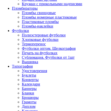
Кружки с прикольными надписями
Пломбираторы
Пломбы свинцовые
Пломбы номерные пластиковые
Пластиковые пломбы
Пломбы-наклейки
Футболки
Полиэстеровые футболки
Хлопковые футболки
Термоперенос
Футболки оптом. Шелкография
Печать на футболках
Сублимация. Футболки от 1шт
Вышивка
Типография
Удостоверения
Буклеты
Конверты
Календари
Баннеры
Бланки
Брошюры
Грамоты
Диплом
Каталоги