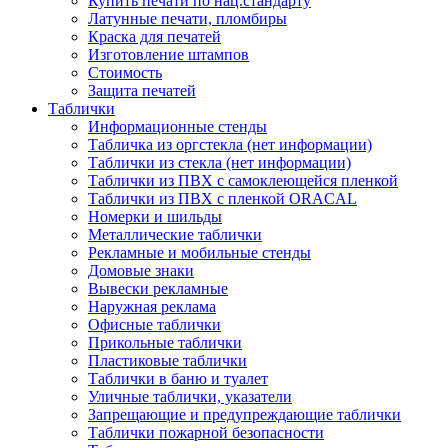
Купить печати по нац.стандарту
Латунные печати, пломбиры
Краска для печатей
Изготовление штампов
Стоимость
Защита печатей
Таблички
Информационные стенды
Табличка из оргстекла (нет информации)
Таблички из стекла (нет информации)
Таблички из ПВХ с самоклеющейся пленкой
Таблички из ПВХ с пленкой ORACAL
Номерки и шильды
Металлические таблички
Рекламные и мобильные стенды
Домовые знаки
Вывески рекламные
Наружная реклама
Офисные таблички
Прикольные таблички
Пластиковые таблички
Таблички в баню и туалет
Уличные таблички, указатели
Запрещающие и предупреждающие таблички
Таблички пожарной безопасности