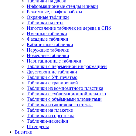
Таблички на двери
Информационные стенды и знаки
Режимные, график работы
Охранные таблички
Таблички на стол
Изготовление табличек из дерева в СПб
Именные таблички
Фасадные таблички
Кабинетные таблички
Наружные таблички
Номерные таблички
Навигационные таблички
Таблички с переменной информацией
Двусторонние таблички
Таблички с УФ-печатью
Таблички с гравировкой
Таблички из композитного пластика
Таблички с сублимационной печатью
Таблички с объёмными элементами
Таблички из акрилового стекла
Таблички на плакетке
Таблички из оргстекла
Таблички-наклейки
Штендеры
Визитки