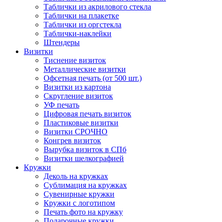
Таблички из акрилового стекла
Таблички на плакетке
Таблички из оргстекла
Таблички-наклейки
Штендеры
Визитки
Тиснение визиток
Металлические визитки
Офсетная печать (от 500 шт.)
Визитки из картона
Скругление визиток
УФ печать
Цифровая печать визиток
Пластиковые визитки
Визитки СРОЧНО
Конгрев визиток
Вырубка визиток в СПб
Визитки шелкографией
Кружки
Деколь на кружках
Сублимация на кружках
Сувенирные кружки
Кружки с логотипом
Печать фото на кружку
Подарочные кружки