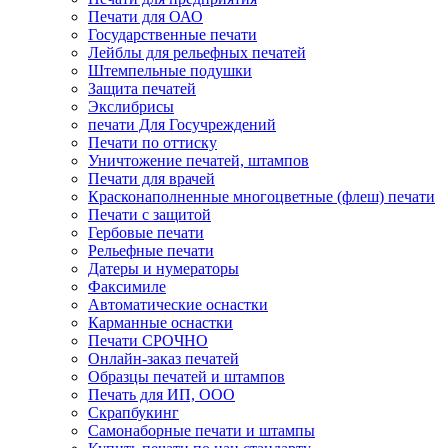
Печати для ОАО
Государственные печати
Лейблы для рельефных печатей
Штемпельные подушки
Защита печатей
Экслибрисы
печати Для Госучреждений
Печати по оттиску
Уничтожение печатей, штампов
Печати для врачей
Красконаполненные многоцветные (флеш) печати
Печати с защитой
Гербовые печати
Рельефные печати
Датеры и нумераторы
Факсимиле
Автоматические оснастки
Карманные оснастки
Печати СРОЧНО
Онлайн-заказ печатей
Образцы печатей и штампов
Печать для ИП, ООО
Скрапбукинг
Самонаборные печати и штампы