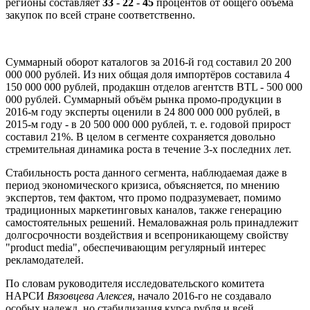
регионы составляет
33
-
22
-
45
процентов от общего объёма
закупок по всей стране соответственно.
Суммарный оборот каталогов за 2016-й год составил 20 200
000 000 рублей. Из них общая доля импортёров составила 4
150 000 000 рублей, продакшн отделов агентств BTL - 500 000
000 рублей. Суммарный объём рынка промо-продукции в
2016-м году эксперты оценили в 24 800 000 000 рублей, в
2015-м году - в 20 500 000 000 рублей, т. е. годовой прирост
составил 21%. В целом в сегменте сохраняется довольно
стремительная динамика роста в течение 3-х последних лет.
Стабильность роста данного сегмента, наблюдаемая даже в
период экономического кризиса, объясняется, по мнению
экспертов, тем фактом, что промо подразумевает, помимо
традиционных маркетинговых каналов, также генерацию
самостоятельных решений. Немаловажная роль принадлежит
долгосрочности воздействия и всепроникающему свойству
"product media", обеспечивающим регулярный интерес
рекламодателей.
По словам руководителя исследовательского комитета
НАРСИ
Вязовцева Алексея
, начало 2016-го не создавало
особых надежд, но стабилизация курса рубля и всей