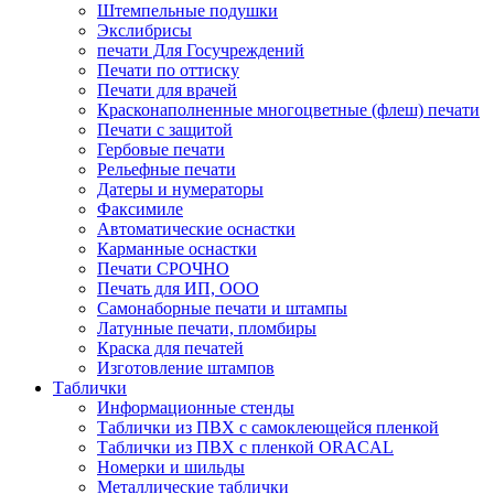
Штемпельные подушки
Экслибрисы
печати Для Госучреждений
Печати по оттиску
Печати для врачей
Красконаполненные многоцветные (флеш) печати
Печати с защитой
Гербовые печати
Рельефные печати
Датеры и нумераторы
Факсимиле
Автоматические оснастки
Карманные оснастки
Печати СРОЧНО
Печать для ИП, ООО
Самонаборные печати и штампы
Латунные печати, пломбиры
Краска для печатей
Изготовление штампов
Таблички
Информационные стенды
Таблички из ПВХ с самоклеющейся пленкой
Таблички из ПВХ с пленкой ORACAL
Номерки и шильды
Металлические таблички