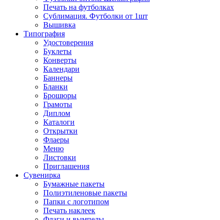
Печать на футболках
Сублимация. Футболки от 1шт
Вышивка
Типография
Удостоверения
Буклеты
Конверты
Календари
Баннеры
Бланки
Брошюры
Грамоты
Диплом
Каталоги
Открытки
Флаеры
Меню
Листовки
Приглашения
Сувенирка
Бумажные пакеты
Полиэтиленовые пакеты
Папки с логотипом
Печать наклеек
Флаги и вымпелы