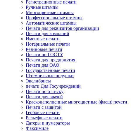
Регистрационные печати
Ручные штампы
Многоцветные штампы
Профессиональные штампы
Автоматические штампы
Печати для реквизитов организации
Печати для компаний
Именные печати
Нотариальные печати
Резиновые печати
Печати по ГОСТУ
Печати для предприятия
Печати для ОАО
Государственные печати
Штемпельные подушки
Экслибрисы
печати Для Госучреждений
Печати по оттиску
Печати для врачей
Красконаполненные многоцветные (флеш) печати
Печати с защитой
Гербовые печати
Рельефные печати
Датеры и нумераторы
Факсимиле