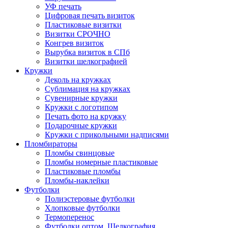
УФ печать
Цифровая печать визиток
Пластиковые визитки
Визитки СРОЧНО
Конгрев визиток
Вырубка визиток в СПб
Визитки шелкографией
Кружки
Деколь на кружках
Сублимация на кружках
Сувенирные кружки
Кружки с логотипом
Печать фото на кружку
Подарочные кружки
Кружки с прикольными надписями
Пломбираторы
Пломбы свинцовые
Пломбы номерные пластиковые
Пластиковые пломбы
Пломбы-наклейки
Футболки
Полиэстеровые футболки
Хлопковые футболки
Термоперенос
Футболки оптом. Шелкография