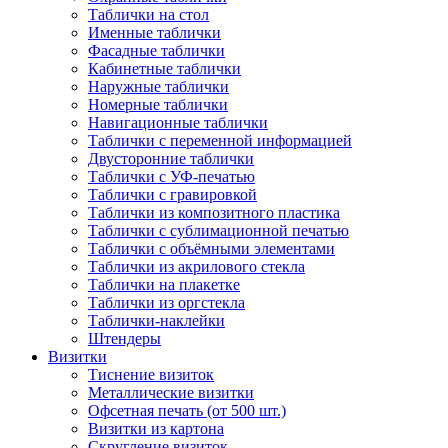
Таблички на стол
Именные таблички
Фасадные таблички
Кабинетные таблички
Наружные таблички
Номерные таблички
Навигационные таблички
Таблички с переменной информацией
Двусторонние таблички
Таблички с УФ-печатью
Таблички с гравировкой
Таблички из композитного пластика
Таблички с сублимационной печатью
Таблички с объёмными элементами
Таблички из акрилового стекла
Таблички на плакетке
Таблички из оргстекла
Таблички-наклейки
Штендеры
Визитки
Тиснение визиток
Металлические визитки
Офсетная печать (от 500 шт.)
Визитки из картона
Скругление визиток