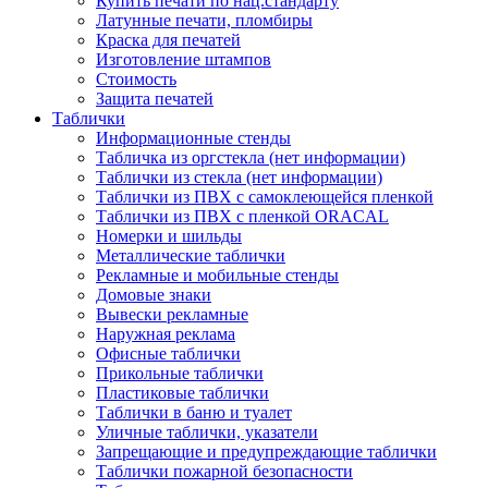
Купить печати по нац.стандарту
Латунные печати, пломбиры
Краска для печатей
Изготовление штампов
Стоимость
Защита печатей
Таблички
Информационные стенды
Табличка из оргстекла (нет информации)
Таблички из стекла (нет информации)
Таблички из ПВХ с самоклеющейся пленкой
Таблички из ПВХ с пленкой ORACAL
Номерки и шильды
Металлические таблички
Рекламные и мобильные стенды
Домовые знаки
Вывески рекламные
Наружная реклама
Офисные таблички
Прикольные таблички
Пластиковые таблички
Таблички в баню и туалет
Уличные таблички, указатели
Запрещающие и предупреждающие таблички
Таблички пожарной безопасности