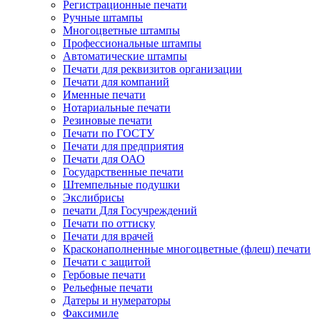
Регистрационные печати
Ручные штампы
Многоцветные штампы
Профессиональные штампы
Автоматические штампы
Печати для реквизитов организации
Печати для компаний
Именные печати
Нотариальные печати
Резиновые печати
Печати по ГОСТУ
Печати для предприятия
Печати для ОАО
Государственные печати
Штемпельные подушки
Экслибрисы
печати Для Госучреждений
Печати по оттиску
Печати для врачей
Красконаполненные многоцветные (флеш) печати
Печати с защитой
Гербовые печати
Рельефные печати
Датеры и нумераторы
Факсимиле