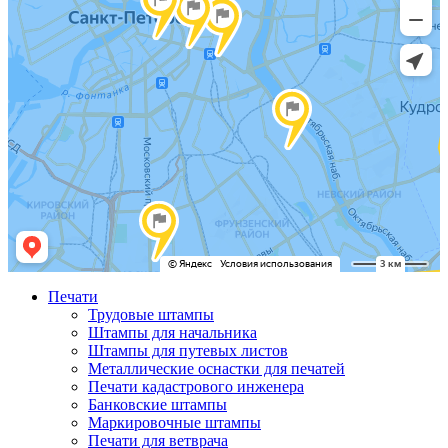
Печати
Трудовые штампы
Штампы для начальника
Штампы для путевых листов
Металлические оснастки для печатей
Печати кадастрового инженера
Банковские штампы
Маркировочные штампы
Печати для ветврача