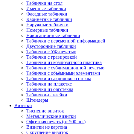
Таблички на стол
Именные таблички
Фасадные таблички
Кабинетные таблички
Наружные таблички
Номерные таблички
Навигационные таблички
Таблички с переменной информацией
Двусторонние таблички
Таблички с УФ-печатью
Таблички с гравировкой
Таблички из композитного пластика
Таблички с сублимационной печатью
Таблички с объёмными элементами
Таблички из акрилового стекла
Таблички на плакетке
Таблички из оргстекла
Таблички-наклейки
Штендеры
Визитки
Тиснение визиток
Металлические визитки
Офсетная печать (от 500 шт.)
Визитки из картона
Скругление визиток