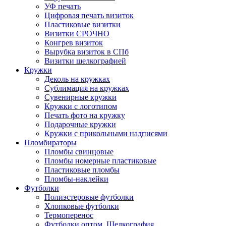
УФ печать
Цифровая печать визиток
Пластиковые визитки
Визитки СРОЧНО
Конгрев визиток
Вырубка визиток в СПб
Визитки шелкографией
Кружки
Деколь на кружках
Сублимация на кружках
Сувенирные кружки
Кружки с логотипом
Печать фото на кружку
Подарочные кружки
Кружки с прикольными надписями
Пломбираторы
Пломбы свинцовые
Пломбы номерные пластиковые
Пластиковые пломбы
Пломбы-наклейки
Футболки
Полиэстеровые футболки
Хлопковые футболки
Термоперенос
Футболки оптом. Шелкография