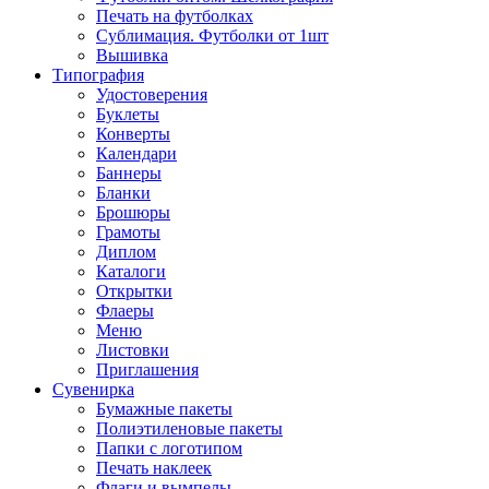
Печать на футболках
Сублимация. Футболки от 1шт
Вышивка
Типография
Удостоверения
Буклеты
Конверты
Календари
Баннеры
Бланки
Брошюры
Грамоты
Диплом
Каталоги
Открытки
Флаеры
Меню
Листовки
Приглашения
Сувенирка
Бумажные пакеты
Полиэтиленовые пакеты
Папки с логотипом
Печать наклеек
Флаги и вымпелы