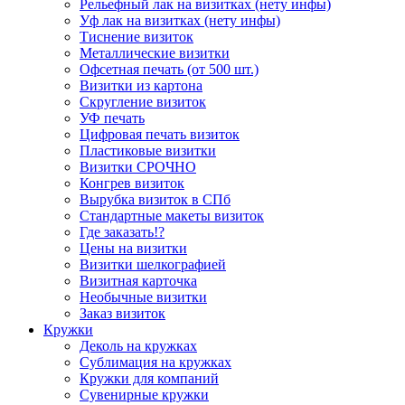
Рельефный лак на визитках (нету инфы)
Уф лак на визитках (нету инфы)
Тиснение визиток
Металлические визитки
Офсетная печать (от 500 шт.)
Визитки из картона
Скругление визиток
УФ печать
Цифровая печать визиток
Пластиковые визитки
Визитки СРОЧНО
Конгрев визиток
Вырубка визиток в СПб
Стандартные макеты визиток
Где заказать!?
Цены на визитки
Визитки шелкографией
Визитная карточка
Необычные визитки
Заказ визиток
Кружки
Деколь на кружках
Сублимация на кружках
Кружки для компаний
Сувенирные кружки