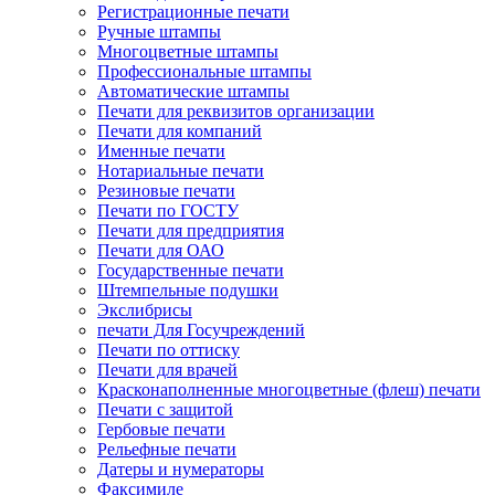
Регистрационные печати
Ручные штампы
Многоцветные штампы
Профессиональные штампы
Автоматические штампы
Печати для реквизитов организации
Печати для компаний
Именные печати
Нотариальные печати
Резиновые печати
Печати по ГОСТУ
Печати для предприятия
Печати для ОАО
Государственные печати
Штемпельные подушки
Экслибрисы
печати Для Госучреждений
Печати по оттиску
Печати для врачей
Красконаполненные многоцветные (флеш) печати
Печати с защитой
Гербовые печати
Рельефные печати
Датеры и нумераторы
Факсимиле