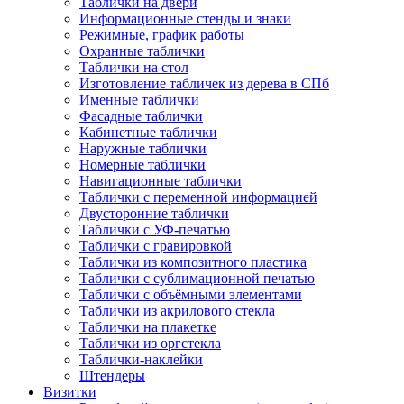
Таблички на двери
Информационные стенды и знаки
Режимные, график работы
Охранные таблички
Таблички на стол
Изготовление табличек из дерева в СПб
Именные таблички
Фасадные таблички
Кабинетные таблички
Наружные таблички
Номерные таблички
Навигационные таблички
Таблички с переменной информацией
Двусторонние таблички
Таблички с УФ-печатью
Таблички с гравировкой
Таблички из композитного пластика
Таблички с сублимационной печатью
Таблички с объёмными элементами
Таблички из акрилового стекла
Таблички на плакетке
Таблички из оргстекла
Таблички-наклейки
Штендеры
Визитки