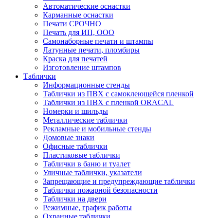
Автоматические оснастки
Карманные оснастки
Печати СРОЧНО
Печать для ИП, ООО
Самонаборные печати и штампы
Латунные печати, пломбиры
Краска для печатей
Изготовление штампов
Таблички
Информационные стенды
Таблички из ПВХ с самоклеющейся пленкой
Таблички из ПВХ с пленкой ORACAL
Номерки и шильды
Металлические таблички
Рекламные и мобильные стенды
Домовые знаки
Офисные таблички
Пластиковые таблички
Таблички в баню и туалет
Уличные таблички, указатели
Запрещающие и предупреждающие таблички
Таблички пожарной безопасности
Таблички на двери
Режимные, график работы
Охранные таблички