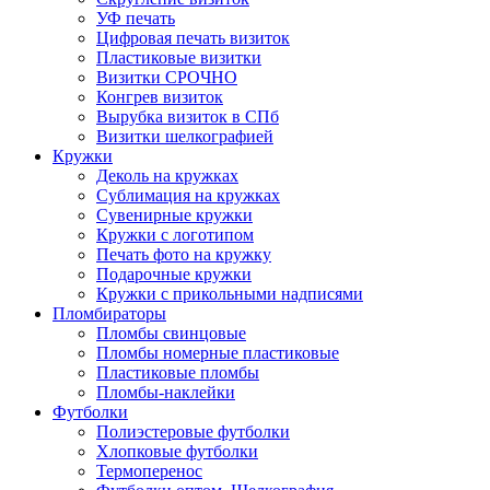
УФ печать
Цифровая печать визиток
Пластиковые визитки
Визитки СРОЧНО
Конгрев визиток
Вырубка визиток в СПб
Визитки шелкографией
Кружки
Деколь на кружках
Сублимация на кружках
Сувенирные кружки
Кружки с логотипом
Печать фото на кружку
Подарочные кружки
Кружки с прикольными надписями
Пломбираторы
Пломбы свинцовые
Пломбы номерные пластиковые
Пластиковые пломбы
Пломбы-наклейки
Футболки
Полиэстеровые футболки
Хлопковые футболки
Термоперенос