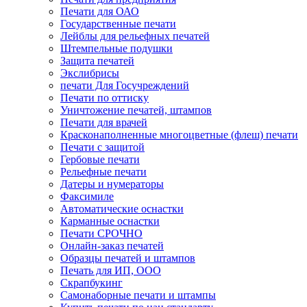
Печати для ОАО
Государственные печати
Лейблы для рельефных печатей
Штемпельные подушки
Защита печатей
Экслибрисы
печати Для Госучреждений
Печати по оттиску
Уничтожение печатей, штампов
Печати для врачей
Красконаполненные многоцветные (флеш) печати
Печати с защитой
Гербовые печати
Рельефные печати
Датеры и нумераторы
Факсимиле
Автоматические оснастки
Карманные оснастки
Печати СРОЧНО
Онлайн-заказ печатей
Образцы печатей и штампов
Печать для ИП, ООО
Скрапбукинг
Самонаборные печати и штампы