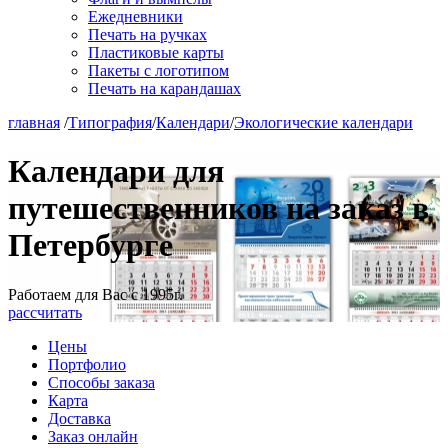
Ежедневники
Печать на ручках
Пластиковые карты
Пакеты с логотипом
Печать на карандашах
главная
/
Типография
/
Календари
/
Экологические календари
Календари для
путешественников на заказ в
Петербурге
Работаем для Вас с 1995г.
рассчитать
Цены
Портфолио
Способы заказа
Карта
Доставка
Заказ онлайн