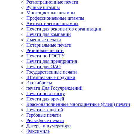
Регистрационные печати
Ручные штампы
Многоцветные штампы
Профессиональные штампы
Автоматические штампы
Печати для реквизитов организации
Печати для компаний
Именные печати
Нотариальные печати
Резиновые печати
Печати по ГОСТУ
Печати для предприятия
Печати для ОАО
Государственные печати
Штемпельные подушки
Экслибрисы
печати Для Госучреждений
Печати по оттиску
Печати для врачей
Красконаполненные многоцветные (флеш) печати
Печати с защитой
Гербовые печати
Рельефные печати
Датеры и нумераторы
Факсимиле