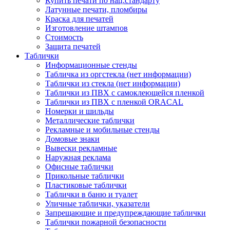
Купить печати по нац.стандарту
Латунные печати, пломбиры
Краска для печатей
Изготовление штампов
Стоимость
Защита печатей
Таблички
Информационные стенды
Табличка из оргстекла (нет информации)
Таблички из стекла (нет информации)
Таблички из ПВХ с самоклеющейся пленкой
Таблички из ПВХ с пленкой ORACAL
Номерки и шильды
Металлические таблички
Рекламные и мобильные стенды
Домовые знаки
Вывески рекламные
Наружная реклама
Офисные таблички
Прикольные таблички
Пластиковые таблички
Таблички в баню и туалет
Уличные таблички, указатели
Запрещающие и предупреждающие таблички
Таблички пожарной безопасности