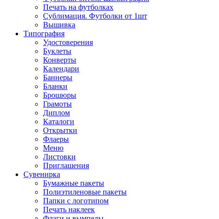
Печать на футболках
Сублимация. Футболки от 1шт
Вышивка
Типография
Удостоверения
Буклеты
Конверты
Календари
Баннеры
Бланки
Брошюры
Грамоты
Диплом
Каталоги
Открытки
Флаеры
Меню
Листовки
Приглашения
Сувенирка
Бумажные пакеты
Полиэтиленовые пакеты
Папки с логотипом
Печать наклеек
Флаги и вымпелы