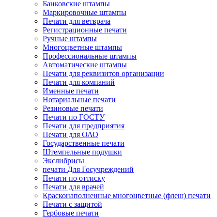
Банковские штампы
Маркировочные штампы
Печати для ветврача
Регистрационные печати
Ручные штампы
Многоцветные штампы
Профессиональные штампы
Автоматические штампы
Печати для реквизитов организации
Печати для компаний
Именные печати
Нотариальные печати
Резиновые печати
Печати по ГОСТУ
Печати для предприятия
Печати для ОАО
Государственные печати
Штемпельные подушки
Экслибрисы
печати Для Госучреждений
Печати по оттиску
Печати для врачей
Красконаполненные многоцветные (флеш) печати
Печати с защитой
Гербовые печати