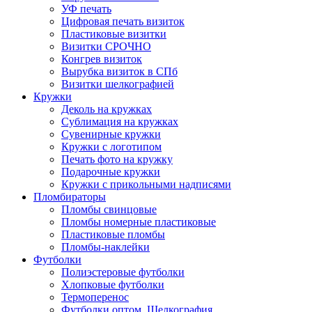
УФ печать
Цифровая печать визиток
Пластиковые визитки
Визитки СРОЧНО
Конгрев визиток
Вырубка визиток в СПб
Визитки шелкографией
Кружки
Деколь на кружках
Сублимация на кружках
Сувенирные кружки
Кружки с логотипом
Печать фото на кружку
Подарочные кружки
Кружки с прикольными надписями
Пломбираторы
Пломбы свинцовые
Пломбы номерные пластиковые
Пластиковые пломбы
Пломбы-наклейки
Футболки
Полиэстеровые футболки
Хлопковые футболки
Термоперенос
Футболки оптом. Шелкография