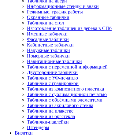
Таблички на двери
Информационные стенды и знаки
Режимные, график работы
Охранные таблички
Таблички на стол
Изготовление табличек из дерева в СПб
Именные таблички
Фасадные таблички
Кабинетные таблички
Наружные таблички
Номерные таблички
Навигационные таблички
Таблички с переменной информацией
Двусторонние таблички
Таблички с УФ-печатью
Таблички с гравировкой
Таблички из композитного пластика
Таблички с сублимационной печатью
Таблички с объёмными элементами
Таблички из акрилового стекла
Таблички на плакетке
Таблички из оргстекла
Таблички-наклейки
Штендеры
Визитки