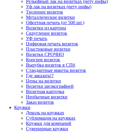
Рельефный лак на визитках (нету инфы)
Уф лак на визитках (нету инфы)
Тиснение визиток
Металлические визитки
Офсетная печать (от 500 шт.)
Визитки из картона
Скругление визиток
УФ печать
Цифровая печать визиток
Пластиковые визитки
Визитки СРОЧНО
Конгрев визиток
Вырубка визиток в СПб
Стандартные макеты визиток
Где заказать!?
Цены на визитки
Визитки шелкографией
Визитная карточка
Необычные визитки
Заказ визиток
Кружки
Деколь на кружках
Сублимация на кружках
Кружки для компаний
Сувенирные кружки