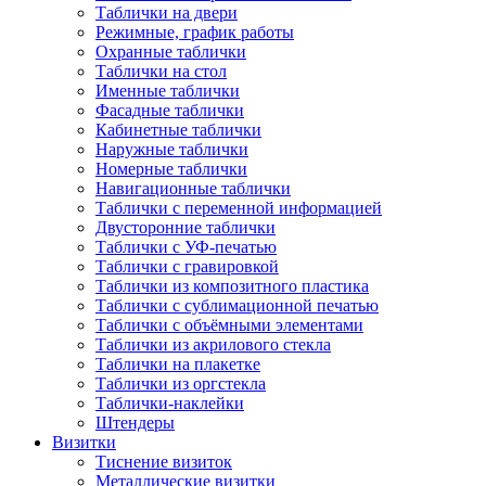
Таблички на двери
Режимные, график работы
Охранные таблички
Таблички на стол
Именные таблички
Фасадные таблички
Кабинетные таблички
Наружные таблички
Номерные таблички
Навигационные таблички
Таблички с переменной информацией
Двусторонние таблички
Таблички с УФ-печатью
Таблички с гравировкой
Таблички из композитного пластика
Таблички с сублимационной печатью
Таблички с объёмными элементами
Таблички из акрилового стекла
Таблички на плакетке
Таблички из оргстекла
Таблички-наклейки
Штендеры
Визитки
Тиснение визиток
Металлические визитки