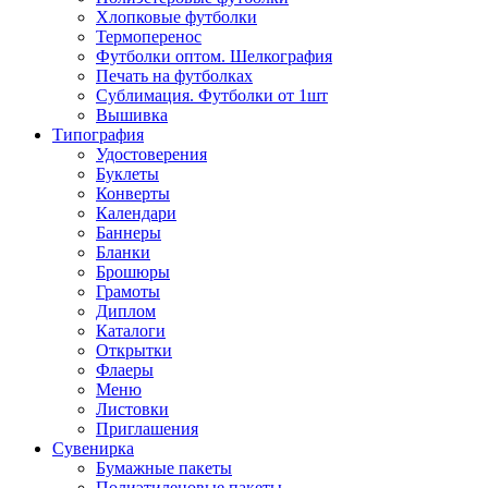
Хлопковые футболки
Термоперенос
Футболки оптом. Шелкография
Печать на футболках
Сублимация. Футболки от 1шт
Вышивка
Типография
Удостоверения
Буклеты
Конверты
Календари
Баннеры
Бланки
Брошюры
Грамоты
Диплом
Каталоги
Открытки
Флаеры
Меню
Листовки
Приглашения
Сувенирка
Бумажные пакеты
Полиэтиленовые пакеты