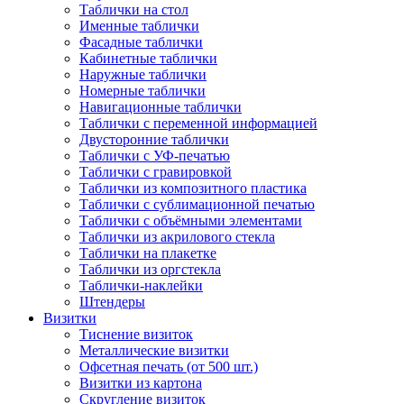
Таблички на стол
Именные таблички
Фасадные таблички
Кабинетные таблички
Наружные таблички
Номерные таблички
Навигационные таблички
Таблички с переменной информацией
Двусторонние таблички
Таблички с УФ-печатью
Таблички с гравировкой
Таблички из композитного пластика
Таблички с сублимационной печатью
Таблички с объёмными элементами
Таблички из акрилового стекла
Таблички на плакетке
Таблички из оргстекла
Таблички-наклейки
Штендеры
Визитки
Тиснение визиток
Металлические визитки
Офсетная печать (от 500 шт.)
Визитки из картона
Скругление визиток