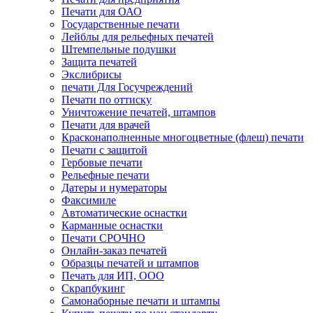
Печати для ОАО
Государственные печати
Лейблы для рельефных печатей
Штемпельные подушки
Защита печатей
Экслибрисы
печати Для Госучреждений
Печати по оттиску
Уничтожение печатей, штампов
Печати для врачей
Красконаполненные многоцветные (флеш) печати
Печати с защитой
Гербовые печати
Рельефные печати
Датеры и нумераторы
Факсимиле
Автоматические оснастки
Карманные оснастки
Печати СРОЧНО
Онлайн-заказ печатей
Образцы печатей и штампов
Печать для ИП, ООО
Скрапбукинг
Самонаборные печати и штампы