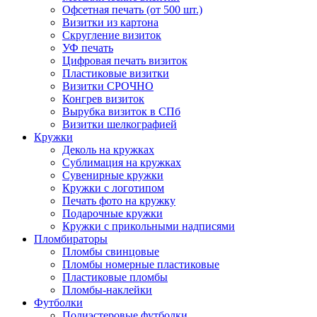
Офсетная печать (от 500 шт.)
Визитки из картона
Скругление визиток
УФ печать
Цифровая печать визиток
Пластиковые визитки
Визитки СРОЧНО
Конгрев визиток
Вырубка визиток в СПб
Визитки шелкографией
Кружки
Деколь на кружках
Сублимация на кружках
Сувенирные кружки
Кружки с логотипом
Печать фото на кружку
Подарочные кружки
Кружки с прикольными надписями
Пломбираторы
Пломбы свинцовые
Пломбы номерные пластиковые
Пластиковые пломбы
Пломбы-наклейки
Футболки
Полиэстеровые футболки