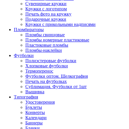
Сувенирные кружки
Кружки с логотипом
Печать фото на кружку
Подарочные кружки
Кружки с прикольными надписями
Пломбираторы
Пломбы свинцовые
Пломбы номерные пластиковые
Пластиковые пломбы
Пломбы-наклейки
Футболки
Полиэстеровые футболки
Хлопковые футболки
Термоперенос
Футболки оптом. Шелкография
Печать на футболках
Сублимация. Футболки от 1шт
Вышивка
Типография
Удостоверения
Буклеты
Конверты
Календари
Баннеры
Бланки