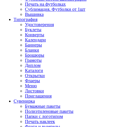
Печать на футболках
Сублимация. Футболки от 1шт
Вышивка
Типография
Удостоверения
Буклеты
Конверты
Календари
Баннеры
Бланки
Брошюры
Грамоты
Диплом
Каталоги
Открытки
Флаеры
Меню
Листовки
Приглашения
Сувенирка
Бумажные пакеты
Полиэтиленовые пакеты
Папки с логотипом
Печать наклеек
Флаги и вымпелы