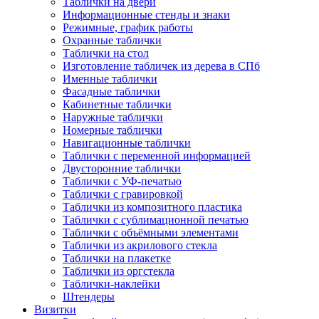
Таблички на двери
Информационные стенды и знаки
Режимные, график работы
Охранные таблички
Таблички на стол
Изготовление табличек из дерева в СПб
Именные таблички
Фасадные таблички
Кабинетные таблички
Наружные таблички
Номерные таблички
Навигационные таблички
Таблички с переменной информацией
Двусторонние таблички
Таблички с УФ-печатью
Таблички с гравировкой
Таблички из композитного пластика
Таблички с сублимационной печатью
Таблички с объёмными элементами
Таблички из акрилового стекла
Таблички на плакетке
Таблички из оргстекла
Таблички-наклейки
Штендеры
Визитки