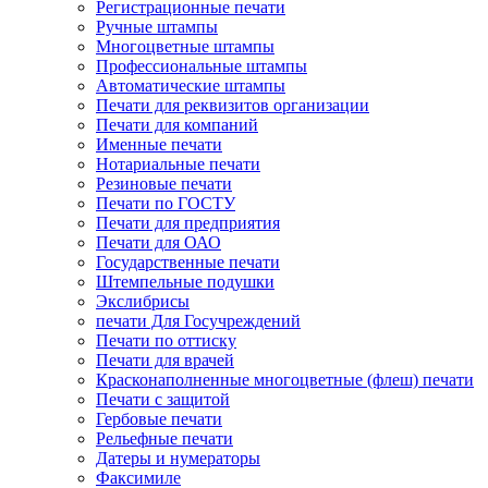
Регистрационные печати
Ручные штампы
Многоцветные штампы
Профессиональные штампы
Автоматические штампы
Печати для реквизитов организации
Печати для компаний
Именные печати
Нотариальные печати
Резиновые печати
Печати по ГОСТУ
Печати для предприятия
Печати для ОАО
Государственные печати
Штемпельные подушки
Экслибрисы
печати Для Госучреждений
Печати по оттиску
Печати для врачей
Красконаполненные многоцветные (флеш) печати
Печати с защитой
Гербовые печати
Рельефные печати
Датеры и нумераторы
Факсимиле