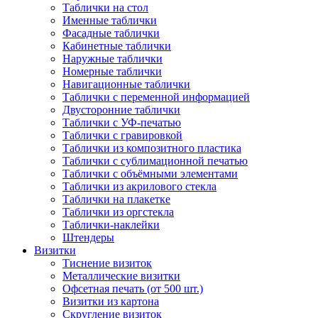
Таблички на стол
Именные таблички
Фасадные таблички
Кабинетные таблички
Наружные таблички
Номерные таблички
Навигационные таблички
Таблички с переменной информацией
Двусторонние таблички
Таблички с УФ-печатью
Таблички с гравировкой
Таблички из композитного пластика
Таблички с сублимационной печатью
Таблички с объёмными элементами
Таблички из акрилового стекла
Таблички на плакетке
Таблички из оргстекла
Таблички-наклейки
Штендеры
Визитки
Тиснение визиток
Металлические визитки
Офсетная печать (от 500 шт.)
Визитки из картона
Скругление визиток