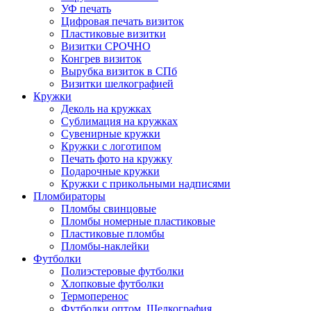
УФ печать
Цифровая печать визиток
Пластиковые визитки
Визитки СРОЧНО
Конгрев визиток
Вырубка визиток в СПб
Визитки шелкографией
Кружки
Деколь на кружках
Сублимация на кружках
Сувенирные кружки
Кружки с логотипом
Печать фото на кружку
Подарочные кружки
Кружки с прикольными надписями
Пломбираторы
Пломбы свинцовые
Пломбы номерные пластиковые
Пластиковые пломбы
Пломбы-наклейки
Футболки
Полиэстеровые футболки
Хлопковые футболки
Термоперенос
Футболки оптом. Шелкография