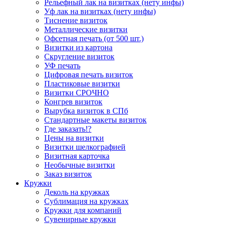
Рельефный лак на визитках (нету инфы)
Уф лак на визитках (нету инфы)
Тиснение визиток
Металлические визитки
Офсетная печать (от 500 шт.)
Визитки из картона
Скругление визиток
УФ печать
Цифровая печать визиток
Пластиковые визитки
Визитки СРОЧНО
Конгрев визиток
Вырубка визиток в СПб
Стандартные макеты визиток
Где заказать!?
Цены на визитки
Визитки шелкографией
Визитная карточка
Необычные визитки
Заказ визиток
Кружки
Деколь на кружках
Сублимация на кружках
Кружки для компаний
Сувенирные кружки