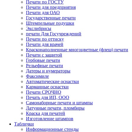
Печати по ГОСТУ
Печати для предприятия
Печати для ОАО
Государственные печати
Штемпельные подушки
Экслибрисы
печати Для Госучреждений
Печати по оттиску
Печати для врачей
Красконаполненные многоцветные (флеш) печати
Печати с защитой
Гербовые печати
Рельефные печати
Датеры и нумераторы
Факсимиле
Автоматические оснастки
Карманные оснастки
Печати СРОЧНО
Печать для ИП, ООО
Самонаборные печати и штампы
Латунные печати, пломбиры
Краска для печатей
Изготовление штампов
Таблички
Информационные стенды