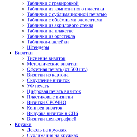
Таблички с гравировкой
Таблички из композитного пластика
Таблички с сублимационной печатью
Таблички с объёмными элементами
Таблички из акрилового стекла
Таблички на плакетке
Таблички из оргстекла
Таблички-наклейки
Штендеры
Визитки
Тиснение визиток
Металлические визитки
Офсетная печать (от 500 шт.)
Визитки из картона
Скругление визиток
УФ печать
Цифровая печать визиток
Пластиковые визитки
Визитки СРОЧНО
Конгрев визиток
Вырубка визиток в СПб
Визитки шелкографией
Кружки
Деколь на кружках
Сублимация на кружках