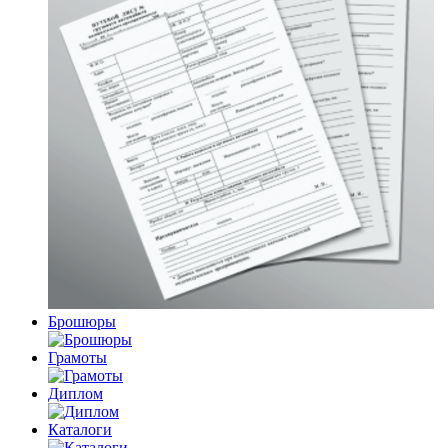
Брошюры
Грамоты
Диплом
Каталоги