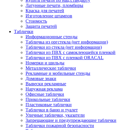
Купить печати по нац.стандарту
Латунные печати, пломбиры
Краска для печатей
Изготовление штампов
Стоимость
Защита печатей
Таблички
Информационные стенды
Табличка из оргстекла (нет информации)
Таблички из стекла (нет информации)
Таблички из ПВХ с самоклеющейся пленкой
Таблички из ПВХ с пленкой ORACAL
Номерки и шильды
Металлические таблички
Рекламные и мобильные стенды
Домовые знаки
Вывески рекламные
Наружная реклама
Офисные таблички
Прикольные таблички
Пластиковые таблички
Таблички в баню и туалет
Уличные таблички, указатели
Запрещающие и предупреждающие таблички
Таблички пожарной безопасности