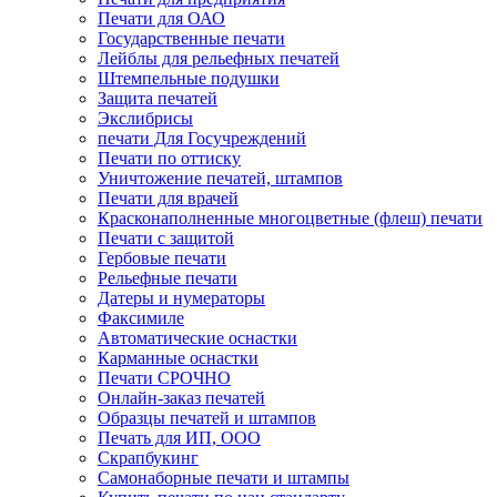
Печати для ОАО
Государственные печати
Лейблы для рельефных печатей
Штемпельные подушки
Защита печатей
Экслибрисы
печати Для Госучреждений
Печати по оттиску
Уничтожение печатей, штампов
Печати для врачей
Красконаполненные многоцветные (флеш) печати
Печати с защитой
Гербовые печати
Рельефные печати
Датеры и нумераторы
Факсимиле
Автоматические оснастки
Карманные оснастки
Печати СРОЧНО
Онлайн-заказ печатей
Образцы печатей и штампов
Печать для ИП, ООО
Скрапбукинг
Самонаборные печати и штампы